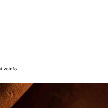
tivo
Info