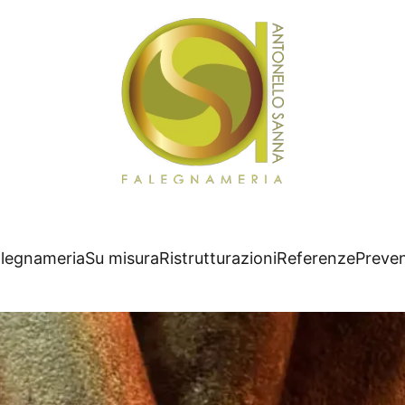
legnameria
Su misura
Ristrutturazioni
Referenze
Preven