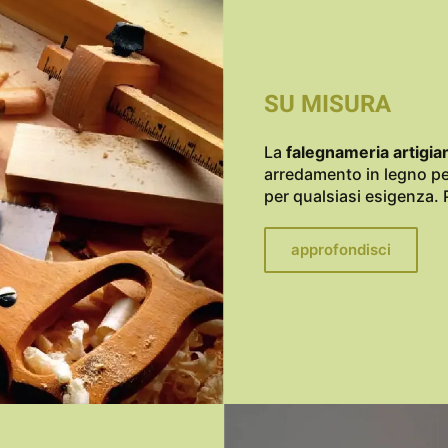
SU MISURA
La
falegnameria artigia
arredamento in legno pe
per qualsiasi esigenza. 
approfondisci