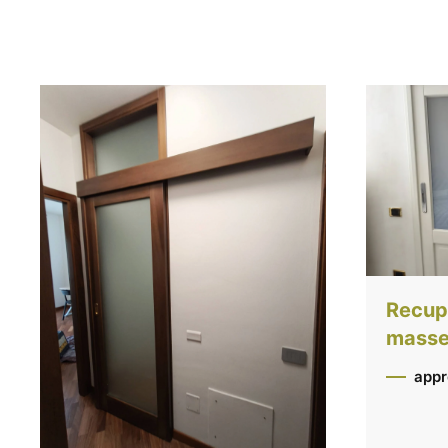
Recupe
massel
appr